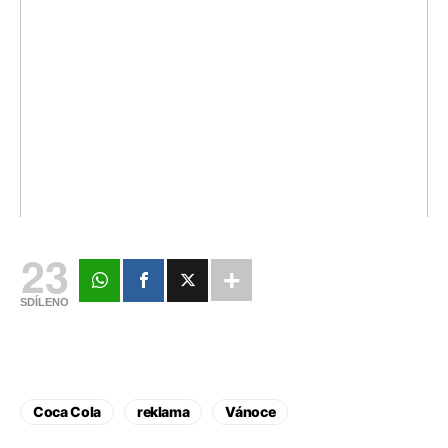
23
SDÍLENO
Coca Cola
reklama
Vánoce