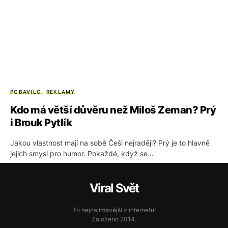
POBAVILO
REKLAMY
Kdo má větší důvěru než Miloš Zeman? Prý
i Brouk Pytlík
Jakou vlastnost mají na sobě Češi nejraději? Prý je to hlavně
jejich smysl pro humor. Pokaždé, když se…
Viral Svět
To nejzajímavější z internetu!
Založeno 2014.