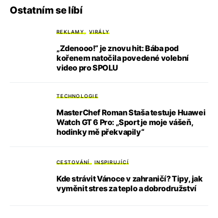
Ostatním se líbí
REKLAMY
VIRÁLY
„Zdenooo!“ je znovu hit: Bába pod
kořenem natočila povedené volební
video pro SPOLU
TECHNOLOGIE
MasterChef Roman Staša testuje Huawei
Watch GT 6 Pro: „Sport je moje vášeň,
hodinky mě překvapily“
CESTOVÁNÍ
INSPIRUJÍCÍ
Kde strávit Vánoce v zahraničí? Tipy, jak
vyměnit stres za teplo a dobrodružství