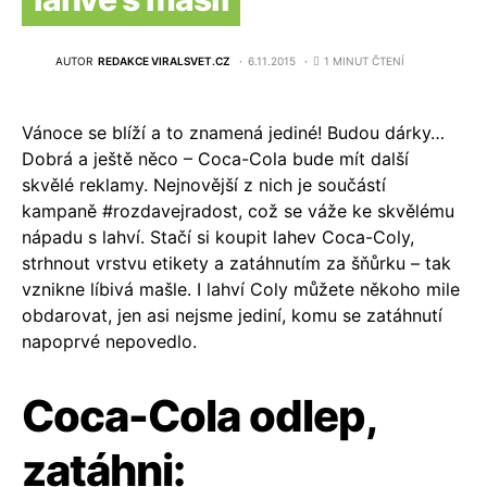
AUTOR
REDAKCE VIRALSVET.CZ
6.11.2015
1 MINUT ČTENÍ
Vánoce se blíží a to znamená jediné! Budou dárky…
Dobrá a ještě něco – Coca-Cola bude mít další
skvělé reklamy. Nejnovější z nich je součástí
kampaně #rozdavejradost, což se váže ke skvělému
nápadu s lahví. Stačí si koupit lahev Coca-Coly,
strhnout vrstvu etikety a zatáhnutím za šňůrku – tak
vznikne líbivá mašle. I lahví Coly můžete někoho mile
obdarovat, jen asi nejsme jediní, komu se zatáhnutí
napoprvé nepovedlo.
Coca-Cola odlep,
zatáhni: