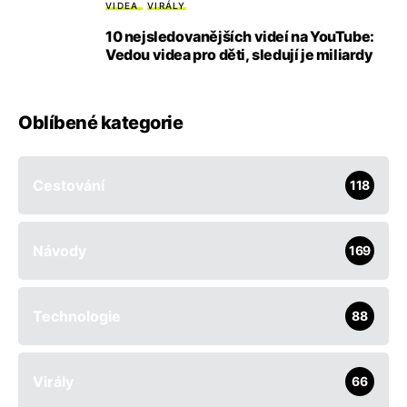
VIDEA
VIRÁLY
10 nejsledovanějších videí na YouTube:
Vedou videa pro děti, sledují je miliardy
Oblíbené kategorie
Cestování
118
Návody
169
Technologie
88
Virály
66