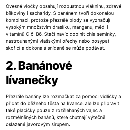
Ovesné vločky obsahují rozpustnou vlákninu, zdravé
bílkoviny i sacharidy. S banánem tvoří dokonalou
kombinaci, protože přezrálé plody se vyznačují
vysokým množstvím draslíku, manganu, mědi i
vitamínů C či B6. Stačí navíc doplnit chia semínky,
nastrouhanými vlašskými ořechy nebo posypat
skořicí a dokonalá snídaně se může podávat.
2. Banánové
lívanečky
Přezrálé banány lze rozmačkat za pomoci vidličky a
přidat do běžného těsta na lívance, ale lze připravit
také placičky pouze z rozšlehaných vajec a
rozmělněných banánů, které chutnají výtečně
oslazené javorovým sirupem.