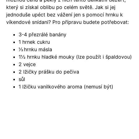
který si získal oblibu po celém světě. Jak si jej
jednoduše upéct bez vážení jen s pomocí hrnku k
víkendové snídani? Pro přípravu budete potřebovat:
3-4 přezrálé banány
1 hrnek cukru
1⁄3
hrnku másla
1½ hrnku hladké mouky (lze použít i špaldovou)
2 vejce
2 lžičky prášku do pečiva
sůl
1 lžičku vanilkového aroma (nemusí být)