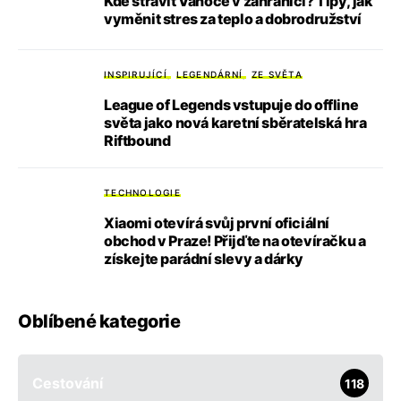
Kde strávit Vánoce v zahraničí? Tipy, jak
vyměnit stres za teplo a dobrodružství
INSPIRUJÍCÍ
LEGENDÁRNÍ
ZE SVĚTA
League of Legends vstupuje do offline
světa jako nová karetní sběratelská hra
Riftbound
TECHNOLOGIE
Xiaomi otevírá svůj první oficiální
obchod v Praze! Přijďte na otevíračku a
získejte parádní slevy a dárky
Oblíbené kategorie
Cestování
118