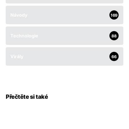
Návody
169
Technologie
88
Virály
66
Přečtěte si také