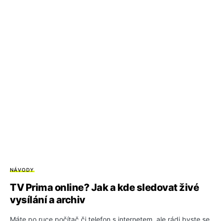
NÁVODY
TV Prima online? Jak a kde sledovat živé
vysílání a archiv
Máte po ruce počítač či telefon s internetem, ale rádi byste se