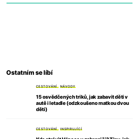
Ostatním se líbí
CESTOVÁNÍ
NÁVODY
15 osvědčených triků, jak zabavit děti v
autě i letadle (odzkoušeno matkou dvou
dětí)
CESTOVÁNÍ
INSPIRUJÍCÍ