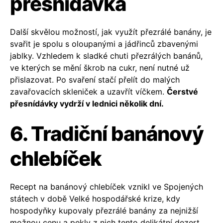
přesnídávka
Další skvělou možností, jak využít přezrálé banány, je
svařit je spolu s oloupanými a jádřinců zbavenými
jablky. Vzhledem k sladké chuti přezrálých banánů,
ve kterých se mění škrob na cukr, není nutné už
přislazovat. Po svaření stačí přelít do malých
zavařovacích skleniček a uzavřít víčkem.
Čerstvé
přesnídávky vydrží v lednici několik dní.
6. Tradiční banánový
chlebíček
Recept na banánový chlebíček vznikl ve Spojených
státech v době Velké hospodářské krize, kdy
hospodyňky kupovaly přezrálé banány za nejnižší
možnou cenu a pekly z nich tento delikátní dezert,