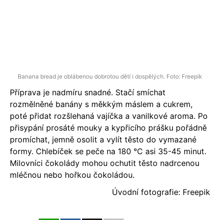
Banana bread je oblábenou dobrotou dětí i dospělých. Foto: Freepik
Příprava je nadmíru snadné. Stačí smíchat
rozmělněné banány s měkkým máslem a cukrem,
poté přidat rozšlehaná vajíčka a vanilkové aroma. Po
přisypání prosáté mouky a kypřicího prášku pořádně
promíchat, jemně osolit a vylít těsto do vymazané
formy. Chlebíček se peče na 180 °C asi 35-45 minut.
Milovníci čokolády mohou ochutit těsto nadrcenou
mléčnou nebo hořkou čokoládou.
Úvodní fotografie: Freepik