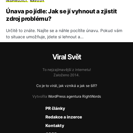
INSPIRUJÍCÍ
NÁVODY
Únava po jídle: Jak se jí vyhnout a zjistit
zdroj problému?
Určitě to znáte. Najíte se a náhle pocítíte únavu. Pokud vám
to situace umožňuje, jdete si lehnout a…
Viral Svět
To nejzajímavější z internetu!
Založeno 2014.
Co je to virál, jak vzniká a jak se šíří?
Vytvořila
WordPress agentura RightWords
PR články
Redakce a inzerce
Kontakty