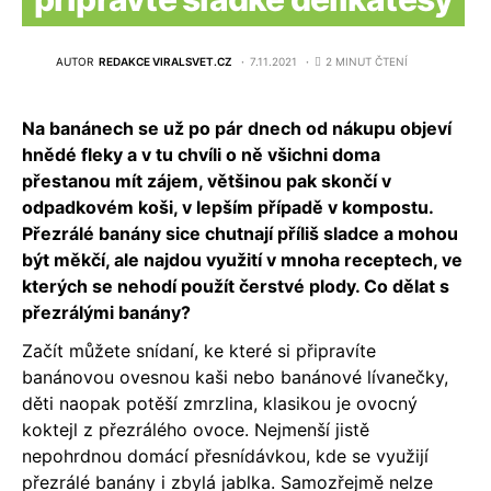
AUTOR
REDAKCE VIRALSVET.CZ
7.11.2021
2 MINUT ČTENÍ
Na banánech se už po pár dnech od nákupu objeví
hnědé fleky a v tu chvíli o ně všichni doma
přestanou mít zájem, většinou pak skončí v
odpadkovém koši, v lepším případě v kompostu.
Přezrálé banány sice chutnají příliš sladce a mohou
být měkčí, ale najdou využití v mnoha receptech, ve
kterých se nehodí použít čerstvé plody. Co dělat s
přezrálými banány?
Začít můžete snídaní, ke které si připravíte
banánovou ovesnou kaši nebo banánové lívanečky,
děti naopak potěší zmrzlina, klasikou je ovocný
koktejl z přezrálého ovoce. Nejmenší jistě
nepohrdnou domácí přesnídávkou, kde se využijí
přezrálé banány i zbylá jablka. Samozřejmě nelze