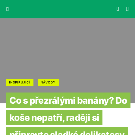
INSPIRUJÍCÍ
NÁVODY
Co s přezrálými banány? Do
koše nepatří, raději si
připravte sladké delikatesy