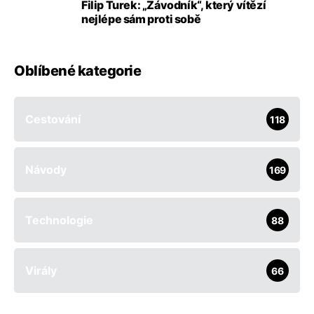
Filip Turek: „Závodník“, který vítězí
nejlépe sám proti sobě
Oblíbené kategorie
Cestování
118
Návody
169
Technologie
88
Virály
66