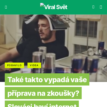
POBAVILO
VIDEA
Také takto vypadá vaše
příprava na zkoušky?
Slováci baví internet