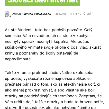
AUTOR
REDAKCE VIRALSVET.CZ
25.1.2016
1 MINUT ČTENÍ
Ak ste študenti, toto bez pochýb poznáte. Celý
semester Vám nevadí prach na stole v kuchyni,
neumytý sporák, neumytá kúpeľňa. Ale počas
skúškového vnímate svoje okolie o čosi viac, akurát
knihy a poznámky do školy ostávajú tie
nepovšimnuté.
Takže v rámci prokrastinácie všetko okolo seba
upracete, vyskúšate rôzne najnovšie aplikácie,
prečítate pár rád o tom, ako sa efektívnejšie učiť, či
ako menej prokrastinovať, alebo vlastne aké boli
otázky na predchádzajúcich termínoch. Zdeptaní, že
Vám určite dajú ťažšie otázky a bude to hrozne nefér,
si otvoríte poznámky, ale ako nehybne čumíte do