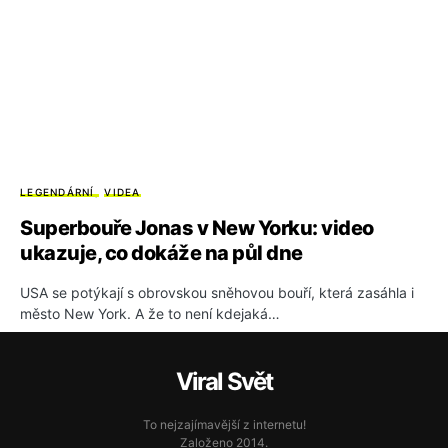
LEGENDÁRNÍ
VIDEA
Superbouře Jonas v New Yorku: video
ukazuje, co dokáže na půl dne
USA se potýkají s obrovskou sněhovou bouří, která zasáhla i
město New York. A že to není kdejaká…
Viral Svět
To nejzajímavější z internetu!
Založeno 2014.