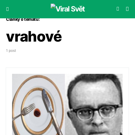
Články o tématu:
vrahové
1 post