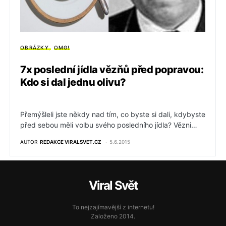
OBRÁZKY
OMG!
7x poslední jídla vězňů před popravou:
Kdo si dal jednu olivu?
Přemýšleli jste někdy nad tím, co byste si dali, kdybyste
před sebou měli volbu svého posledního jídla? Vězni…
AUTOR
REDAKCE VIRALSVET.CZ
5.6.2015
Viral Svět
To nejzajímavější z internetu!
Založeno 2014.