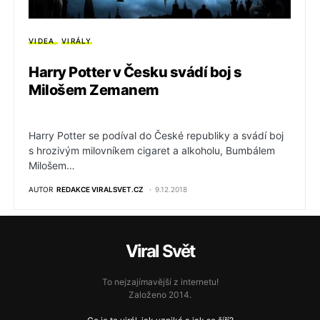
VIDEA
VIRÁLY
Harry Potter v Česku svádí boj s
Milošem Zemanem
Harry Potter se podíval do České republiky a svádí boj
s hrozivým milovníkem cigaret a alkoholu, Bumbálem
Milošem…
AUTOR
REDAKCE VIRALSVET.CZ
9.12.2018
Viral Svět
To nejzajímavější z internetu!
Založeno 2014.