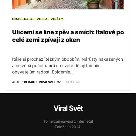
INSPIRUJÍCÍ
VIDEA
VIRÁLY
Ulicemi se line zpěv a smích: Italové po
celé zemi zpívají z oken
Itálie si prochází těžkým obdobím. Nárůsty nakažených
a největší počet úmrtí na světě dělají tamním
obyvatelům radost. Epidemie…
AUTOR
REDAKCE VIRALSVET.CZ
14.3.2020
Viral Svět
To nejzajímavější z internetu!
Založeno 2014.