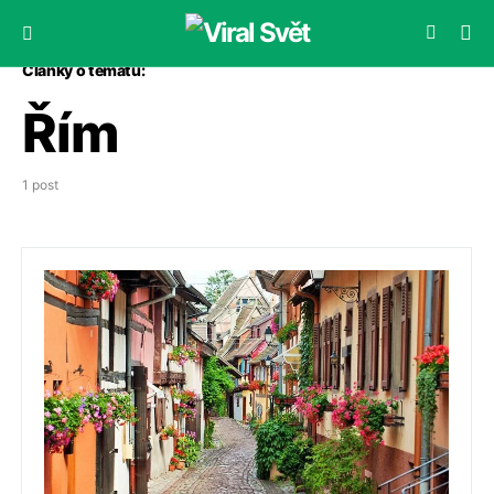
Články o tématu:
Řím
1 post