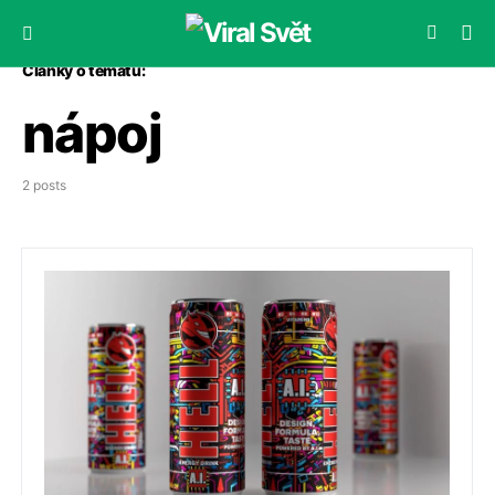
Články o tématu:
nápoj
2 posts