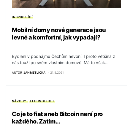
INSPIRUJÍCÍ
Mobilní domy nové generace jsou
levné a komfortní, jak vypadají?
Bydlení v podnájmu Čechům nevoní. I proto většina z
nás touží po svém vlastním domově. Má to však…
AUTOR
JAN METLIČKA
21.5.2021
NÁVODY
TECHNOLOGIE
Co je to fiat aneb Bitcoin není pro
každého. Zatím…