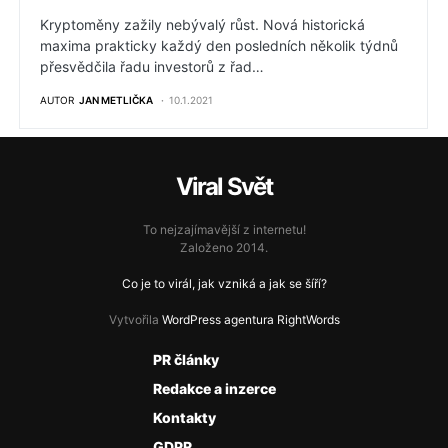
Kryptoměny zažily nebývalý růst. Nová historická
maxima prakticky každý den posledních několik týdnů
přesvědčila řadu investorů z řad…
AUTOR
JAN METLIČKA
10.1.2021
Viral Svět
To nejzajímavější z internetu!
Založeno 2014.
Co je to virál, jak vzniká a jak se šíří?
Vytvořila
WordPress agentura RightWords
PR články
Redakce a inzerce
Kontakty
GDPR