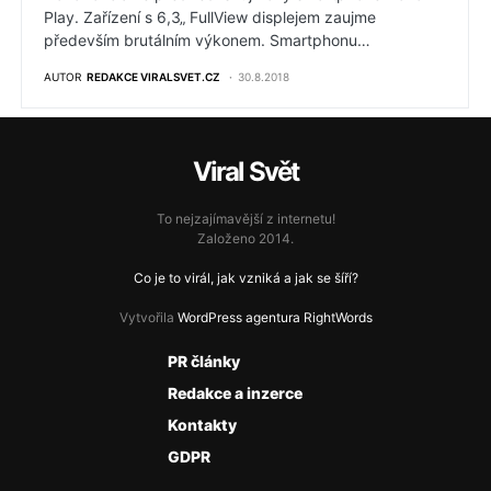
Play. Zařízení s 6,3„ FullView displejem zaujme
především brutálním výkonem. Smartphonu…
AUTOR
REDAKCE VIRALSVET.CZ
30.8.2018
Viral Svět
To nejzajímavější z internetu!
Založeno 2014.
Co je to virál, jak vzniká a jak se šíří?
Vytvořila
WordPress agentura RightWords
PR články
Redakce a inzerce
Kontakty
GDPR