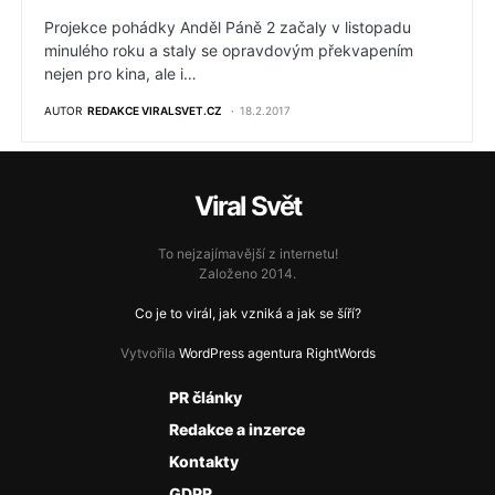
Projekce pohádky Anděl Páně 2 začaly v listopadu
minulého roku a staly se opravdovým překvapením
nejen pro kina, ale i…
AUTOR
REDAKCE VIRALSVET.CZ
18.2.2017
Viral Svět
To nejzajímavější z internetu!
Založeno 2014.
Co je to virál, jak vzniká a jak se šíří?
Vytvořila
WordPress agentura RightWords
PR články
Redakce a inzerce
Kontakty
GDPR