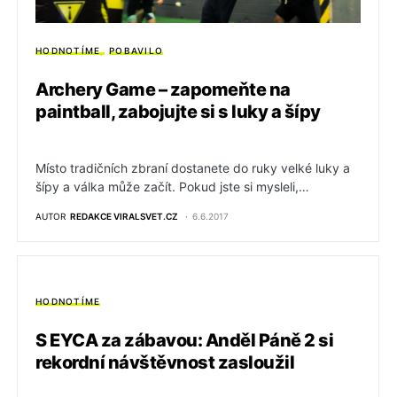
HODNOTÍME
POBAVILO
Archery Game – zapomeňte na
paintball, zabojujte si s luky a šípy
Místo tradičních zbraní dostanete do ruky velké luky a
šípy a válka může začít. Pokud jste si mysleli,…
AUTOR
REDAKCE VIRALSVET.CZ
6.6.2017
HODNOTÍME
S EYCA za zábavou: Anděl Páně 2 si
rekordní návštěvnost zasloužil