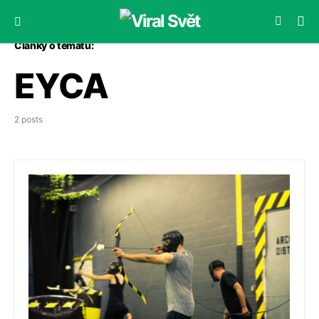
Články o tématu:
EYCA
2 posts