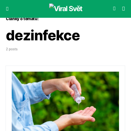
Články o tématu:
dezinfekce
2 posts