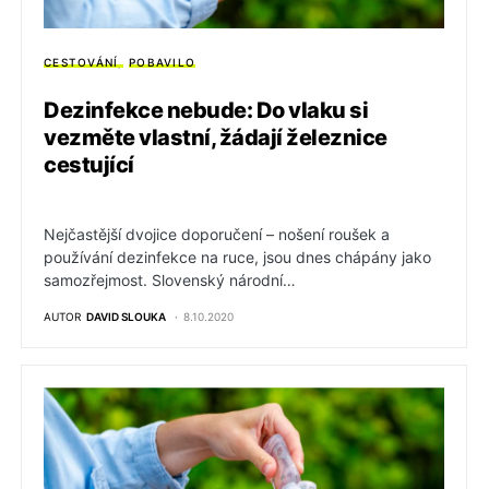
CESTOVÁNÍ
POBAVILO
Dezinfekce nebude: Do vlaku si
vezměte vlastní, žádají železnice
cestující
Nejčastější dvojice doporučení – nošení roušek a
používání dezinfekce na ruce, jsou dnes chápány jako
samozřejmost. Slovenský národní…
AUTOR
DAVID SLOUKA
8.10.2020