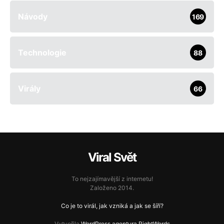
Návody
169
Technologie
88
Virály
66
Viral Svět
To nejzajímavější z internetu!
Založeno 2014.
Co je to virál, jak vzniká a jak se šíří?
Vytvořila
WordPress agentura RightWords