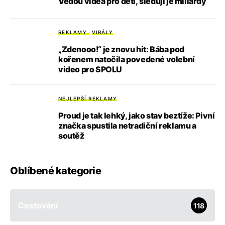
Vedou videa pro děti, sledují je miliardy
REKLAMY
VIRÁLY
„Zdenooo!“ je znovu hit: Bába pod
kořenem natočila povedené volební
video pro SPOLU
NEJLEPŠÍ REKLAMY
Proud je tak lehký, jako stav beztíže: Pivní
značka spustila netradiční reklamu a
soutěž
Oblíbené kategorie
Cestování
118