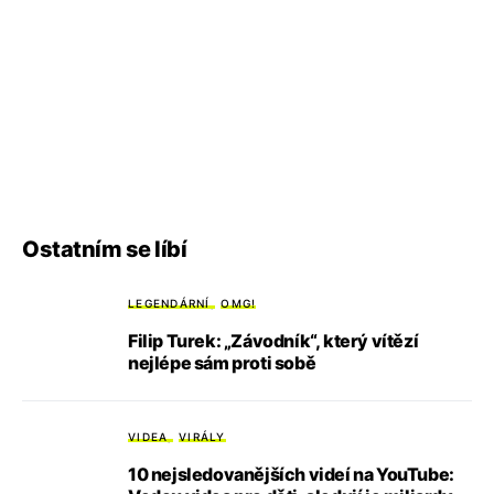
Ostatním se líbí
LEGENDÁRNÍ
OMG!
Filip Turek: „Závodník“, který vítězí
nejlépe sám proti sobě
VIDEA
VIRÁLY
10 nejsledovanějších videí na YouTube: