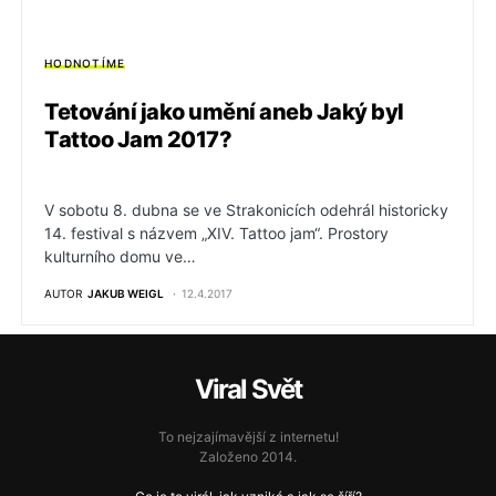
HODNOTÍME
Tetování jako umění aneb Jaký byl
Tattoo Jam 2017?
V sobotu 8. dubna se ve Strakonicích odehrál historicky
14. festival s názvem „XIV. Tattoo jam“. Prostory
kulturního domu ve…
AUTOR
JAKUB WEIGL
12.4.2017
Viral Svět
To nejzajímavější z internetu!
Založeno 2014.