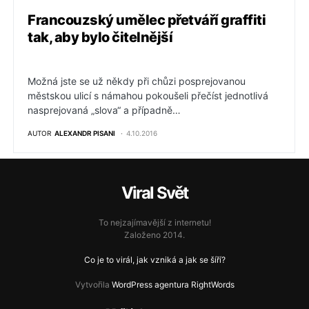
Francouzský umělec přetváří graffiti
tak, aby bylo čitelnější
Možná jste se už někdy při chůzi posprejovanou
městskou ulicí s námahou pokoušeli přečíst jednotlivá
nasprejovaná „slova“ a případně…
AUTOR
ALEXANDR PISANI
4.10.2016
Viral Svět
To nejzajímavější z internetu!
Založeno 2014.
Co je to virál, jak vzniká a jak se šíří?
Vytvořila
WordPress agentura RightWords