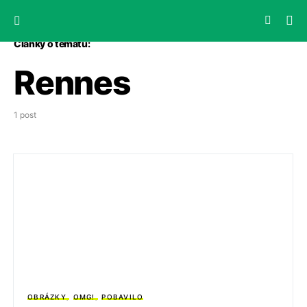
Články o tématu:
Rennes
1 post
OBRÁZKY
OMG!
POBAVILO