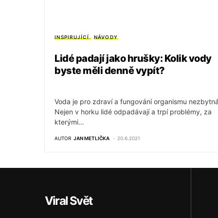
INSPIRUJÍCÍ
NÁVODY
Lidé padají jako hrušky: Kolik vody
byste měli denně vypít?
Voda je pro zdraví a fungování organismu nezbytná
Nejen v horku lidé odpadávají a trpí problémy, za
kterými…
AUTOR
JAN METLIČKA
20.6.2021
Viral Svět