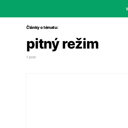
I
Články o tématu:
pitný režim
1 post