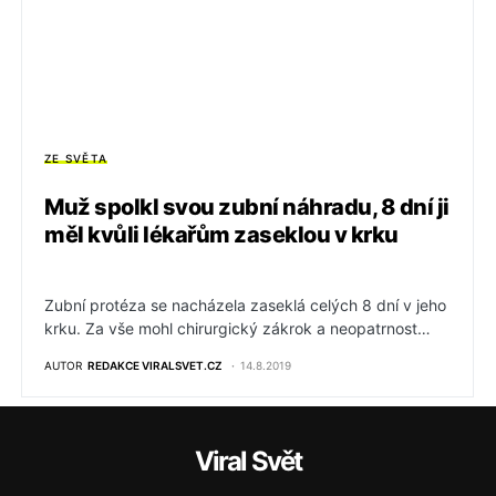
ZE SVĚTA
Muž spolkl svou zubní náhradu, 8 dní ji
měl kvůli lékařům zaseklou v krku
Zubní protéza se nacházela zaseklá celých 8 dní v jeho
krku. Za vše mohl chirurgický zákrok a neopatrnost…
AUTOR
REDAKCE VIRALSVET.CZ
14.8.2019
Viral Svět