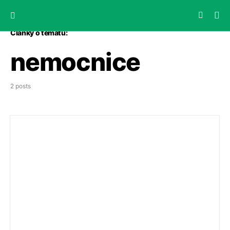
Články o tématu:
nemocnice
2 posts