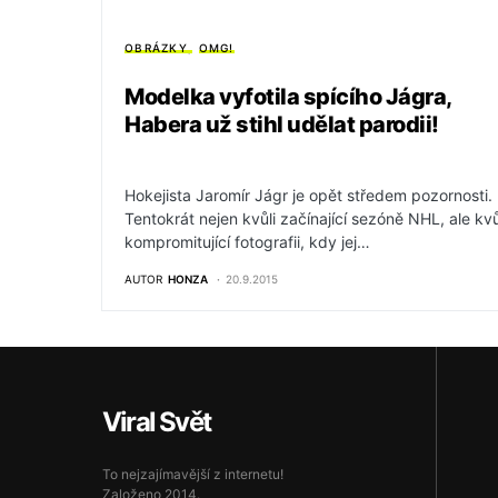
OBRÁZKY
OMG!
Modelka vyfotila spícího Jágra,
Habera už stihl udělat parodii!
Hokejista Jaromír Jágr je opět středem pozornosti.
Tentokrát nejen kvůli začínající sezóně NHL, ale kvů
kompromitující fotografii, kdy jej…
AUTOR
HONZA
20.9.2015
Viral Svět
To nejzajímavější z internetu!
Založeno 2014.