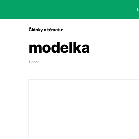
I
Články o tématu:
modelka
1 post