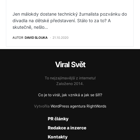
Jen málokdy dostane technický žurnalista pozvánku do
divadla na dětské představení. Stálo to za to? A
skutečně, nešlo…
AUTOR
DAVID SLOUKA
21.10.2020
Viral Svět
To nejzajímavější z internetu!
Založeno 2014.
Co je to virál, jak vzniká a jak se šíří?
Vytvořila
WordPress agentura RightWords
PR články
Redakce a inzerce
Kontakty