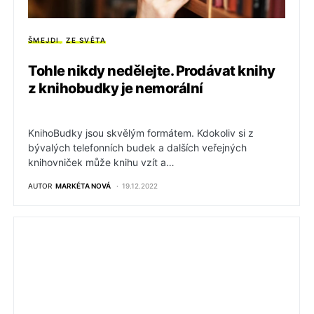
ŠMEJDI
ZE SVĚTA
Tohle nikdy nedělejte. Prodávat knihy
z knihobudky je nemorální
KnihoBudky jsou skvělým formátem. Kdokoliv si z
bývalých telefonních budek a dalších veřejných
knihovniček může knihu vzít a…
AUTOR
MARKÉTA NOVÁ
19.12.2022