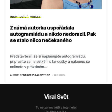
INSPIRUJÍCÍ
VIRÁLY
Známá autorka uspořádala
autogramiádu a nikdo nedorazil. Pak
se stalo něco nečekaného
Představte si, že si naplánujete autogramiádu,
připravíte se na setkání s fanoušky a nakonec se
ocitnete v prázdném…
AUTOR
REDAKCE VIRALSVET.CZ
8.6.2025
Viral Svět
To nejzajímavější z internetu!
Založeno 2014.