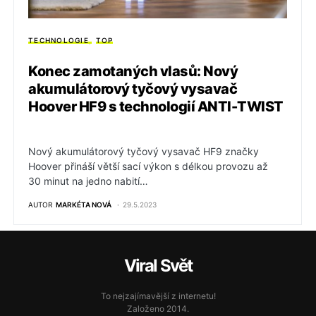
TECHNOLOGIE
TOP
Konec zamotaných vlasů: Nový
akumulátorový tyčový vysavač
Hoover HF9 s technologií ANTI-TWIST
Nový akumulátorový tyčový vysavač HF9 značky
Hoover přináší větší sací výkon s délkou provozu až
30 minut na jedno nabití…
AUTOR
MARKÉTA NOVÁ
29.5.2023
Viral Svět
To nejzajímavější z internetu!
Založeno 2014.