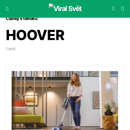
Články o tématu:
HOOVER
1 post