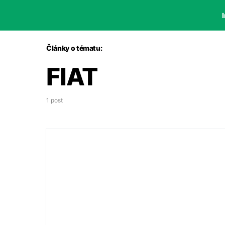
I
Články o tématu:
FIAT
1 post