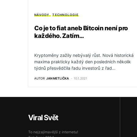
NÁVODY
TECHNOLOGIE
Co je to fiat aneb Bitcoin není pro
každého. Zatím…
Kryptoměny zažily nebývalý růst. Nová historická
maxima prakticky každý den posledních několik
týdnů přesvědčila řadu investorů z řad…
AUTOR
JAN METLIČKA
10.1.2021
Viral Svět
To nejzajímavější z internetu!