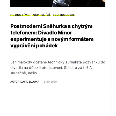
HODNOTÍME
INSPIRUJÍCÍ
TECHNOLOGIE
Postmoderní Sněhurka s chytrým
telefonem: Divadlo Minor
experimentuje s novým formátem
vyprávění pohádek
Jen málokdy dostane technický žurnalista pozvánku do
divadla na dětské představení. Stálo to za to? A
skutečně, nešlo…
AUTOR
DAVID SLOUKA
21.10.2020