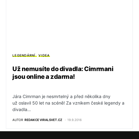
LEGENDÁRNÍ
VIDEA
Už nemusíte do divadla: Cimrmani
jsou online a zdarma!
Jára Cimrman je nesmrtelný a před několika dny
už oslavil 50 let na scéně! Za vznikem české legendy a
divadla…
AUTOR
REDAKCE VIRALSVET.CZ
19.9.2016