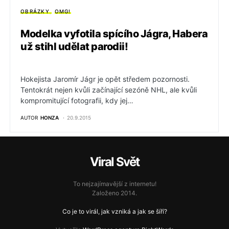
OBRÁZKY
OMG!
Modelka vyfotila spícího Jágra, Habera
už stihl udělat parodii!
Hokejista Jaromír Jágr je opět středem pozornosti.
Tentokrát nejen kvůli začínající sezóně NHL, ale kvůli
kompromitující fotografii, kdy jej…
AUTOR
HONZA
20.9.2015
Viral Svět
To nejzajímavější z internetu!
Založeno 2014.
Co je to virál, jak vzniká a jak se šíří?