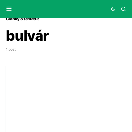
Články o tématu:
bulvár
1 post