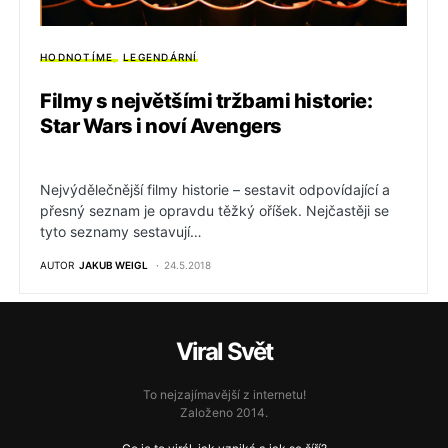
HODNOTÍME
LEGENDÁRNÍ
Filmy s největšími tržbami historie:
Star Wars i noví Avengers
Nejvýdělečnější filmy historie – sestavit odpovídající a
přesný seznam je opravdu těžký oříšek. Nejčastěji se
tyto seznamy sestavují…
AUTOR
JAKUB WEIGL
24.5.2018
Viral Svět
To nejzajímavější z internetu!
Založeno 2014.