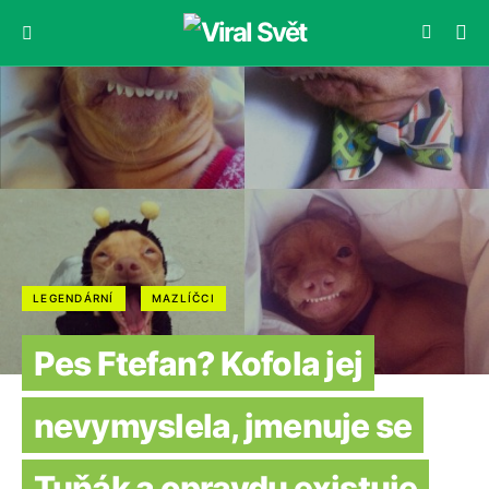
LEGENDÁRNÍ
MAZLÍČCI
Pes Ftefan? Kofola jej
nevymyslela, jmenuje se
Tuňák a opravdu existuje