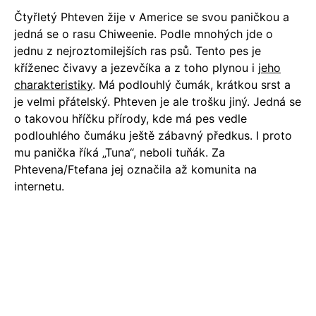
Čtyřletý Phteven žije v Americe se svou paničkou a
jedná se o rasu Chiweenie. Podle mnohých jde o
jednu z nejroztomilejších ras psů. Tento pes je
kříženec čivavy a jezevčíka a z toho plynou i
jeho
charakteristiky
. Má podlouhlý čumák, krátkou srst a
je velmi přátelský. Phteven je ale trošku jiný. Jedná se
o takovou hříčku přírody, kde má pes vedle
podlouhlého čumáku ještě zábavný předkus. I proto
mu panička říká „Tuna“, neboli tuňák. Za
Phtevena/Ftefana jej označila až komunita na
internetu.