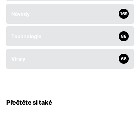
Návody
169
Technologie
88
Virály
66
Přečtěte si také