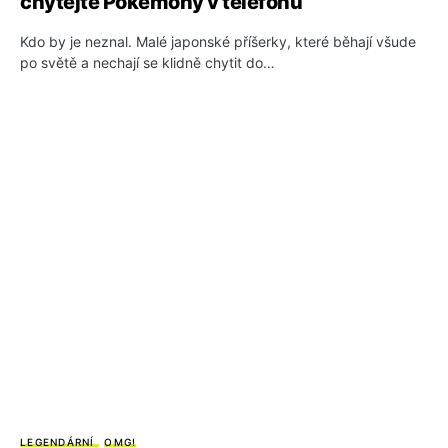
chytejte Pokémony v telefonu
Kdo by je neznal. Malé japonské příšerky, které běhají všude
po světě a nechají se klidně chytit do…
LEGENDÁRNÍ
OMG!