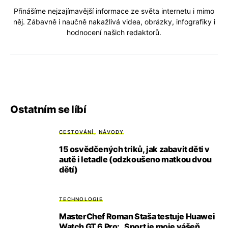
Přinášíme nejzajímavější informace ze světa internetu i mimo
něj. Zábavně i naučně nakažlivá videa, obrázky, infografiky i
hodnocení našich redaktorů.
Ostatním se líbí
CESTOVÁNÍ
NÁVODY
15 osvědčených triků, jak zabavit děti v
autě i letadle (odzkoušeno matkou dvou
dětí)
TECHNOLOGIE
MasterChef Roman Staša testuje Huawei
Watch GT 6 Pro: „Sport je moje vášeň,