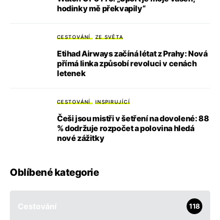
hodinky mě překvapily“
CESTOVÁNÍ
ZE SVĚTA
Etihad Airways začíná létat z Prahy: Nová
přímá linka způsobí revoluci v cenách
letenek
CESTOVÁNÍ
INSPIRUJÍCÍ
Češi jsou mistři v šetření na dovolené: 88
% dodržuje rozpočet a polovina hledá
nové zážitky
Oblíbené kategorie
Cestování
118