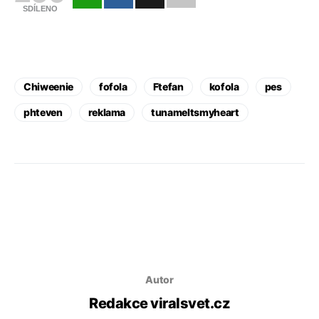
SDÍLENO
Chiweenie
fofola
Ftefan
kofola
pes
phteven
reklama
tunameltsmyheart
Autor
Redakce viralsvet.cz