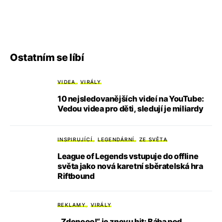
Ostatním se líbí
VIDEA
VIRÁLY
10 nejsledovanějších videí na YouTube:
Vedou videa pro děti, sledují je miliardy
INSPIRUJÍCÍ
LEGENDÁRNÍ
ZE SVĚTA
League of Legends vstupuje do offline
světa jako nová karetní sběratelská hra
Riftbound
REKLAMY
VIRÁLY
„Zdenooo!“ je znovu hit: Bába pod