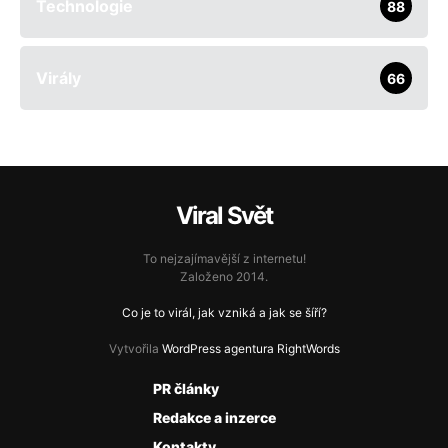
Technologie
88
Virály
66
Viral Svět
To nejzajímavější z internetu!
Založeno 2014.
Co je to virál, jak vzniká a jak se šíří?
Vytvořila
WordPress agentura RightWords
PR články
Redakce a inzerce
Kontakty