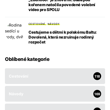
kořenem natočila povedené volební
video pro SPOLU
CESTOVÁNÍ
NÁVODY
Cestujeme s dětmi k polskému Baltu:
Dovolená, která nezruinuje rodinný
rozpočet
Oblíbené kategorie
Cestování
118
Návody
169