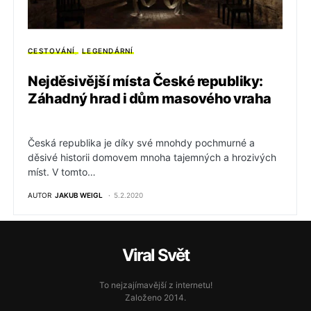
CESTOVÁNÍ
LEGENDÁRNÍ
Nejděsivější místa České republiky:
Záhadný hrad i dům masového vraha
Česká republika je díky své mnohdy pochmurné a
děsivé historii domovem mnoha tajemných a hrozivých
míst. V tomto…
AUTOR
JAKUB WEIGL
5.2.2020
Viral Svět
To nejzajímavější z internetu!
Založeno 2014.