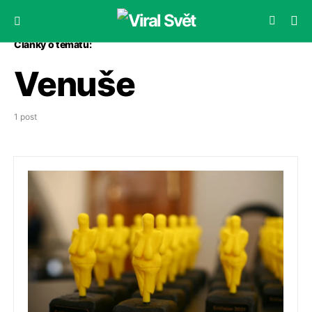
Články o tématu:
Venuše
1 post