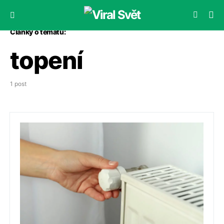
Články o tématu:
topení
1 post