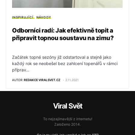
INSPIRUJÍCÍ
NÁVODY
Odborníci radí: Jak efektivně topit a
připravit topnou soustavu na zimu?
Začátek topné sezóny již odstartoval a stejně jako
každý rok se neobešel bez zahlcení topenářů v rámci
příprav…
AUTOR
REDAKCE VIRALSVET.CZ
2.11.2021
Viral Svět
To nejzajímavější z internetu!
Založeno 2014.