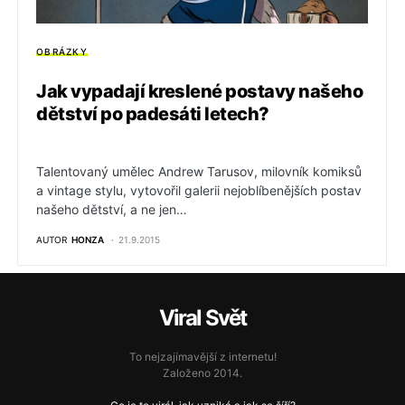
OBRÁZKY
Jak vypadají kreslené postavy našeho
dětství po padesáti letech?
Talentovaný umělec Andrew Tarusov, milovník komiksů
a vintage stylu, vytovořil galerii nejoblíbenějších postav
našeho dětství, a ne jen…
AUTOR
HONZA
21.9.2015
Viral Svět
To nejzajímavější z internetu!
Založeno 2014.