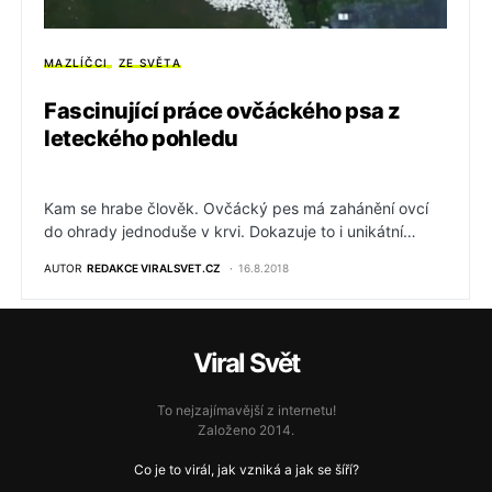
MAZLÍČCI
ZE SVĚTA
Fascinující práce ovčáckého psa z
leteckého pohledu
Kam se hrabe člověk. Ovčácký pes má zahánění ovcí
do ohrady jednoduše v krvi. Dokazuje to i unikátní…
AUTOR
REDAKCE VIRALSVET.CZ
16.8.2018
Viral Svět
To nejzajímavější z internetu!
Založeno 2014.
Co je to virál, jak vzniká a jak se šíří?