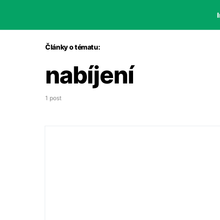
I
Články o tématu:
nabíjení
1 post