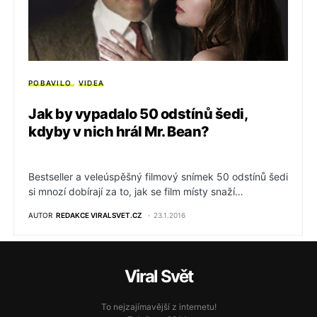
POBAVILO
VIDEA
Jak by vypadalo 50 odstínů šedi,
kdyby v nich hrál Mr. Bean?
Bestseller a veleúspěšný filmový snímek 50 odstínů šedi
si mnozí dobírají za to, jak se film místy snaží…
AUTOR
REDAKCE VIRALSVET.CZ
23.1.2016
Viral Svět
To nejzajímavější z internetu!