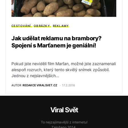
CESTOVÁNÍ
OBRÁZKY
REKLAMY
Jak udělat reklamu na brambory?
Spojení s Marťanem je geniální!
Pokud jste neviděli film Marťan, možné jste zaznamenali
alespoň rozruch, který tento skvělý snímek způsobil.
Jednou z nejslavnějších…
AUTOR
REDAKCE VIRALSVET.CZ
17.2.2016
Viral Svět
To nejzajímavější z internetu!
Založeno 2014.