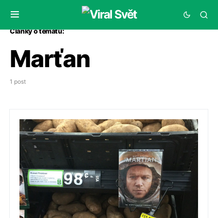
Články o tématu:
Marťan
1 post