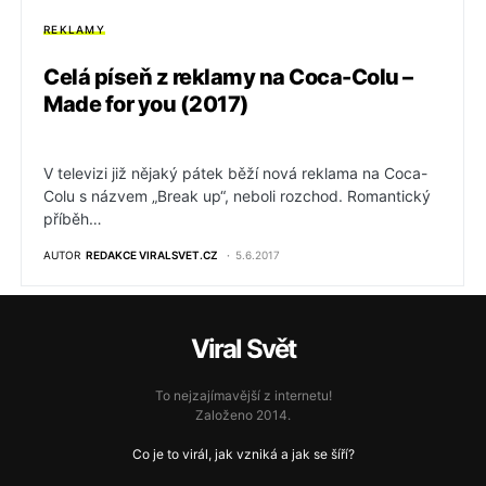
REKLAMY
Celá píseň z reklamy na Coca-Colu –
Made for you (2017)
V televizi již nějaký pátek běží nová reklama na Coca-
Colu s názvem „Break up“, neboli rozchod. Romantický
příběh…
AUTOR
REDAKCE VIRALSVET.CZ
5.6.2017
Viral Svět
To nejzajímavější z internetu!
Založeno 2014.
Co je to virál, jak vzniká a jak se šíří?