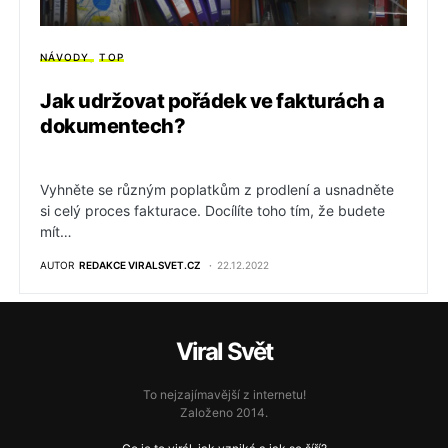
NÁVODY
TOP
Jak udržovat pořádek ve fakturách a
dokumentech?
Vyhněte se různým poplatkům z prodlení a usnadněte
si celý proces fakturace. Docílíte toho tím, že budete
mít…
AUTOR
REDAKCE VIRALSVET.CZ
22.12.2022
Viral Svět
To nejzajímavější z internetu!
Založeno 2014.