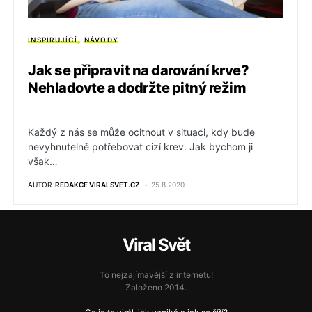
INSPIRUJÍCÍ
NÁVODY
Jak se připravit na darování krve?
Nehladovte a dodržte pitný režim
Každý z nás se může ocitnout v situaci, kdy bude
nevyhnutelně potřebovat cizí krev. Jak bychom ji
však…
AUTOR
REDAKCE VIRALSVET.CZ
25.8.2020
Viral Svět
To nejzajímavější z internetu!
Založeno 2014.