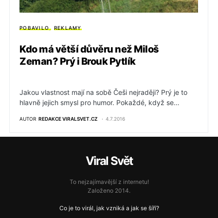
POBAVILO
REKLAMY
Kdo má větší důvěru než Miloš
Zeman? Prý i Brouk Pytlík
Jakou vlastnost mají na sobě Češi nejraději? Prý je to
hlavně jejich smysl pro humor. Pokaždé, když se…
AUTOR
REDAKCE VIRALSVET.CZ
4.7.2016
Viral Svět
To nejzajímavější z internetu!
Založeno 2014.
Co je to virál, jak vzniká a jak se šíří?