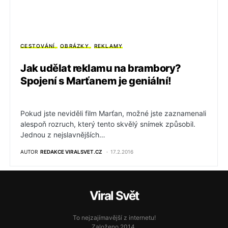
CESTOVÁNÍ
OBRÁZKY
REKLAMY
Jak udělat reklamu na brambory?
Spojení s Marťanem je geniální!
Pokud jste neviděli film Marťan, možné jste zaznamenali
alespoň rozruch, který tento skvělý snímek způsobil.
Jednou z nejslavnějších…
AUTOR
REDAKCE VIRALSVET.CZ
17.2.2016
Viral Svět
To nejzajímavější z internetu!
Založeno 2014.