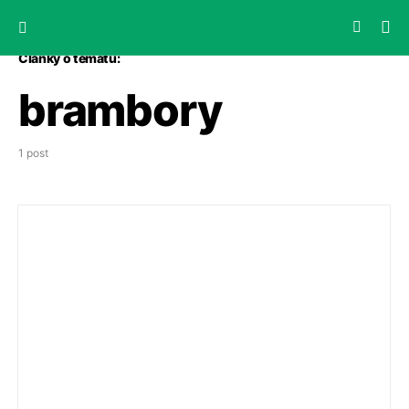
Články o tématu:
brambory
1 post